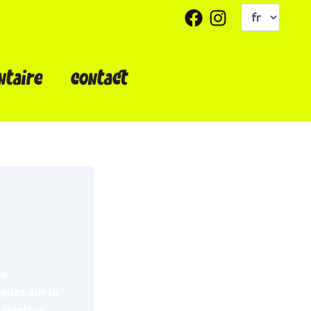
choisir
une
langue
ntaire
contact
ou
iquez sur la
sélection