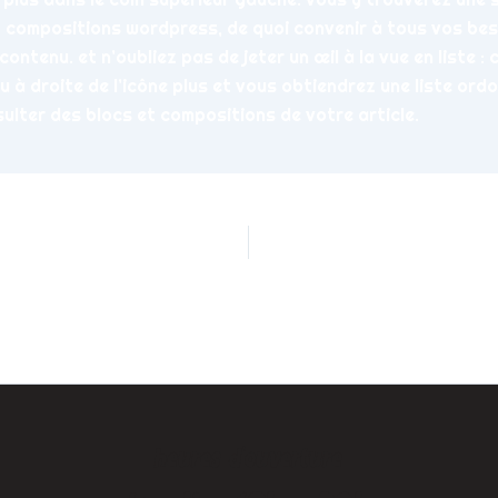
t compositions wordpress, de quoi convenir à tous vos bes
ontenu. et n’oubliez pas de jeter un œil à la vue en liste : 
eu à droite de l’icône plus et vous obtiendrez une liste ord
sulter des blocs et compositions de votre article.
ée
heures d'ouverture