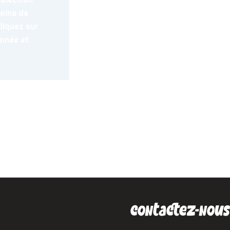
oins de
cliquez sur
onnée et
SUIVANT
L’art des liens
contactez-nous