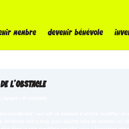
enir membre
devenir bénévole
inve
 DE L’OBSTACLE
n_3gcy68
/
29 avril 2025
ns wordpress ! ceci est un exemple d’article. modifiez-le 
, et lancez votre blog. pour ajouter plus de contenu ici, cl
 plus dans le coin supérieur gauche. vous y trouverez une 