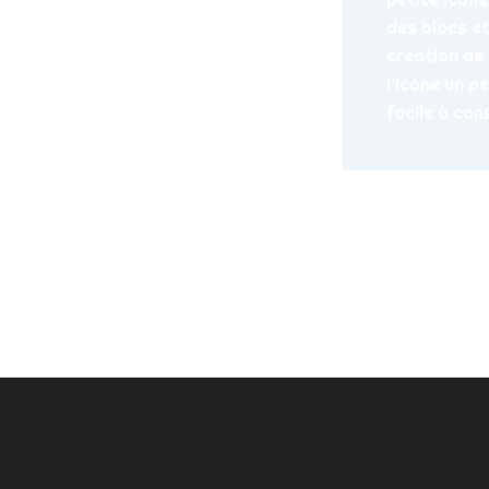
des blocs e
création de c
l’icône un p
facile à con
PRÉCÉDENT
Croissance libér
lespacemaker